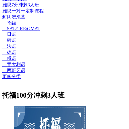
雅思7分冲刺3人班
雅思一对一定制课程
封闭浸泡营
托福
SAT/GRE/GMAT
日语
韩语
法语
德语
俄语
意大利语
西班牙语
更多分类
托福100分冲刺3人班