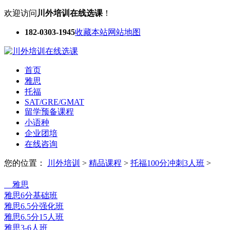
欢迎访问
川外培训在线选课
！
182-0303-1945
收藏本站
网站地图
首页
雅思
托福
SAT/GRE/GMAT
留学预备课程
小语种
企业团培
在线咨询
您的位置：
川外培训
>
精品课程
>
托福100分冲刺3人班
>
选课中心
雅思
雅思6分基础班
雅思6.5分强化班
雅思6.5分15人班
雅思3-6人班