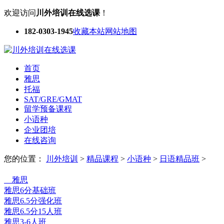
欢迎访问
川外培训在线选课
！
182-0303-1945
收藏本站
网站地图
首页
雅思
托福
SAT/GRE/GMAT
留学预备课程
小语种
企业团培
在线咨询
您的位置：
川外培训
>
精品课程
>
小语种
>
日语精品班
>
选课中心
雅思
雅思6分基础班
雅思6.5分强化班
雅思6.5分15人班
雅思3-6人班