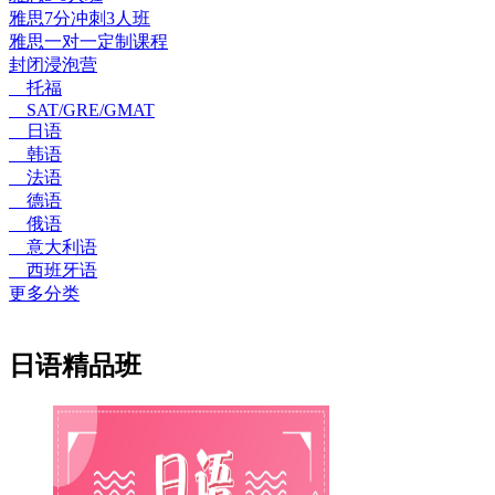
雅思7分冲刺3人班
雅思一对一定制课程
封闭浸泡营
托福
SAT/GRE/GMAT
日语
韩语
法语
德语
俄语
意大利语
西班牙语
更多分类
日语精品班