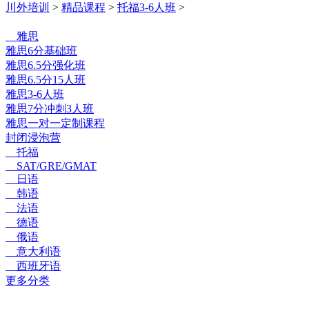
川外培训
>
精品课程
>
托福3-6人班
>
选课中心
雅思
雅思6分基础班
雅思6.5分强化班
雅思6.5分15人班
雅思3-6人班
雅思7分冲刺3人班
雅思一对一定制课程
封闭浸泡营
托福
SAT/GRE/GMAT
日语
韩语
法语
德语
俄语
意大利语
西班牙语
更多分类